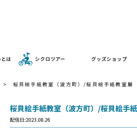
シクロツーリズムしまなみ
みとは
シクロツアー
グッズショップ
桜貝絵手紙教室（波方町）/桜貝絵手紙教室展
桜貝絵手紙教室（波方町）/桜貝絵手
YCLO NEWS CycloTourisme Shimanami
配信日:2023.08.26