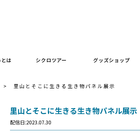
シクロツーリズムしまなみ
みとは
シクロツアー
グッズショップ
里山とそこに生きる生き物パネル展示
里山とそこに生きる生き物パネル展示
YCLO NEWS CycloTourisme Shimanami
配信日:2023.07.30