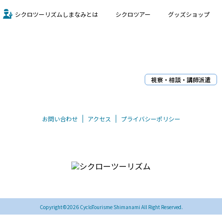
シクロツーリズムしまなみとは
シクロツアー
グッズショップ
視察・相談・講師派遣
お問い合わせ
アクセス
プライバシーポリシー
〒794-0026 愛媛県今治市別宮町8丁目1-55
TEL/FAX 0898-33-0069
Copyright©2026 CycloTourisme Shimanami All Right Reserved.