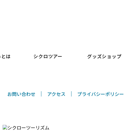
シクロツーリズムしまなみ
みとは
シクロツアー
グッズショップ
お問い合わせ
アクセス
プライバシーポリシー
〒794-0026 愛媛県今治市別宮町8丁目1-55
TEL/FAX 0898-33-0069