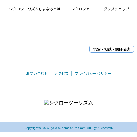
シクロツーリズムしまなみとは
シクロツアー
グッズショップ
視察・相談・講師派遣
お問い合わせ
アクセス
プライバシーポリシー
〒794-0026 愛媛県今治市別宮町8丁目1-55
TEL/FAX 0898-33-0069
Copyright©2026 CycloTourisme Shimanami All Right Reserved.