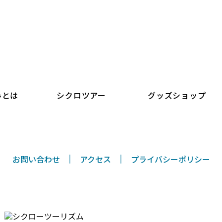
シクロツーリズムしまなみ
みとは
シクロツアー
グッズショップ
お問い合わせ
アクセス
プライバシーポリシー
〒794-0026 愛媛県今治市別宮町8丁目1-55
TEL/FAX 0898-33-0069