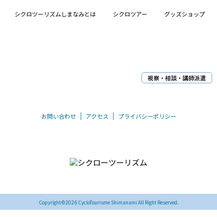
シクロツーリズムしまなみとは
シクロツアー
グッズショップ
視察・相談・講師派遣
お問い合わせ
アクセス
プライバシーポリシー
〒794-0026 愛媛県今治市別宮町8丁目1-55
TEL/FAX 0898-33-0069
Copyright©2026 CycloTourisme Shimanami All Right Reserved.