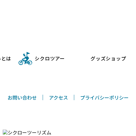
シクロツーリズムしまなみ
みとは
シクロツアー
グッズショップ
お問い合わせ
アクセス
プライバシーポリシー
〒794-0026 愛媛県今治市別宮町8丁目1-55
TEL/FAX 0898-33-0069