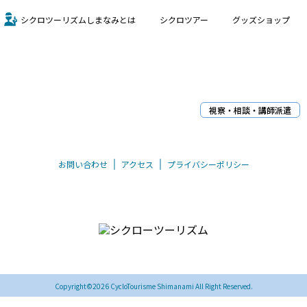
シクロツーリズムしまなみとは
シクロツアー
グッズショップ
視察・相談・講師派遣
お問い合わせ
アクセス
プライバシーポリシー
〒794-0026 愛媛県今治市別宮町8丁目1-55
TEL/FAX 0898-33-0069
Copyright©2026 CycloTourisme Shimanami All Right Reserved.