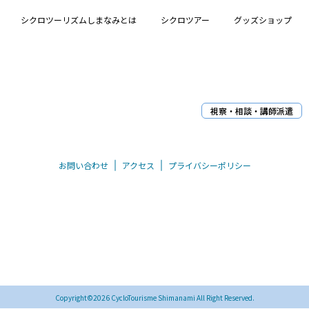
シクロツーリズムしまなみとは
シクロツアー
グッズショップ
視察・相談・講師派遣
お問い合わせ
アクセス
プライバシーポリシー
〒794-0026 愛媛県今治市別宮町8丁目1-55
TEL/FAX 0898-33-0069
Copyright©2026 CycloTourisme Shimanami All Right Reserved.