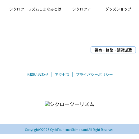
シクロツーリズムしまなみとは
シクロツアー
グッズショップ
視察・相談・講師派遣
お問い合わせ
アクセス
プライバシーポリシー
〒794-0026 愛媛県今治市別宮町8丁目1-55
TEL/FAX 0898-33-0069
Copyright©2026 CycloTourisme Shimanami All Right Reserved.