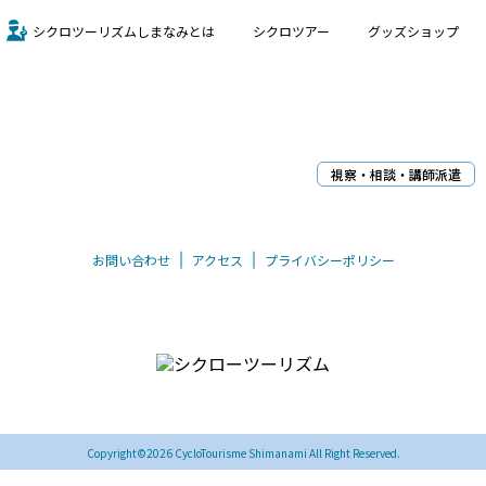
シクロツーリズムしまなみとは
シクロツアー
グッズショップ
視察・相談・講師派遣
お問い合わせ
アクセス
プライバシーポリシー
〒794-0026 愛媛県今治市別宮町8丁目1-55
TEL/FAX 0898-33-0069
Copyright©2026 CycloTourisme Shimanami All Right Reserved.