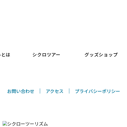
シクロツーリズムしまなみ
みとは
シクロツアー
グッズショップ
お問い合わせ
アクセス
プライバシーポリシー
〒794-0026 愛媛県今治市別宮町8丁目1-55
TEL/FAX 0898-33-0069