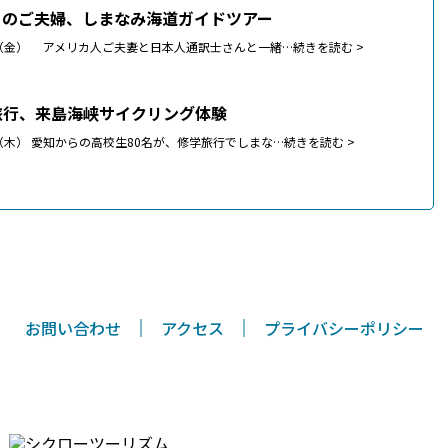
らのご夫婦、しまなみ海道ガイドツアー
0日（金） アメリカ人ご夫妻と日本人通訳士さんと一緒…
続きを読む >
旅行、来島海峡サイクリング体験
9日（木） 愛知からの高校生80名が、修学旅行でしまな…
続きを読む >
お問い合わせ
アクセス
プライバシーポリシー
〒794-0026 愛媛県今治市別宮町8丁目1-55