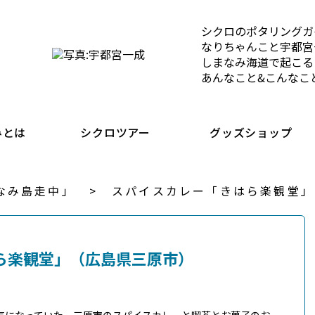
シクロのポタリングガ
なりちゃんこと宇都宮
しまなみ海道で起こる
あんなこと&こんなこ
みとは
シクロツアー
グッズショップ
なみ島走中」
スパイスカレー「きはら楽観堂」
ら楽観堂」（広島県三原市）
気になっていた、三原市のスパイスカレーと喫茶とお菓子のお