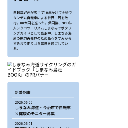
自転車好きが高じて10年かけて夫婦で
タンデム自転車による世界一周を敢
行。88カ国を巡った。帰国後、NPO法
人シクロツーリズムしまなみでポタリ
ングガイドとして島走中。しまなみ海
道の魅力再発見のため島々をすみから
すみまで走り回る毎日を過ごしてい
る。
新着記事
2026.06.05
しまなみ海道・今治市で自転車
×健康のモニター募集
2026.06.01