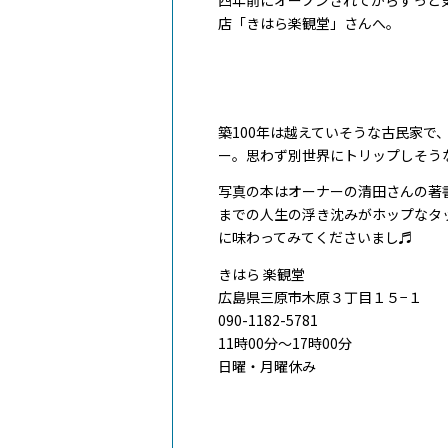
店「きはら楽観堂」さんへ。
築100年は越えていそうな古民家
ー。思わず別世界にトリップしそう
写真の本はオーナーの清田さんの著
までの人生の浮き沈みがホップなタ
に味わってみてくださいまし♬
きはら 楽観堂
広島県三原市木原３丁目１５−１
090-1182-5781
11時00分～17時00分
日曜・月曜休み