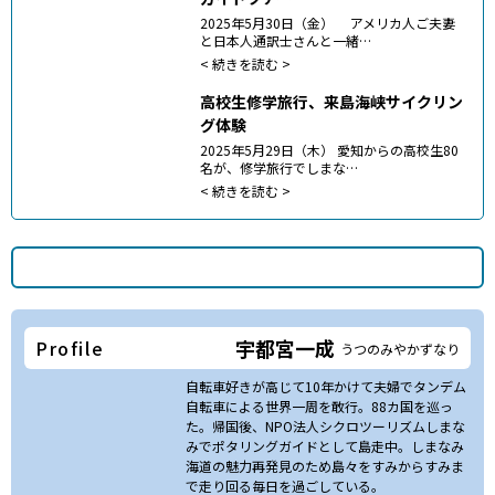
2025年5月30日（金） アメリカ人ご夫妻
と日本人通訳士さんと一緒…
<
続きを読む >
高校生修学旅行、来島海峡サイクリン
グ体験
2025年5月29日（木） 愛知からの高校生80
名が、修学旅行でしまな…
<
続きを読む >
宇都宮一成
Profile
うつのみやかずなり
自転車好きが高じて10年かけて夫婦でタンデム
自転車による世界一周を敢行。88カ国を巡っ
た。帰国後、NPO法人シクロツーリズムしまな
みでポタリングガイドとして島走中。しまなみ
海道の魅力再発見のため島々をすみからすみま
で走り回る毎日を過ごしている。