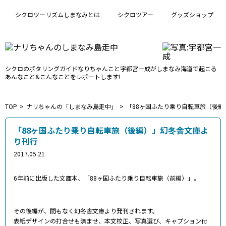
シクロツーリズムしまなみとは
シクロツアー
グッズショップ
シクロのポタリングガイド
なりちゃんこと宇都宮一成が
しまなみ海道で起こる
あんなこと&こんなことをレポートします!
TOP
ナリちゃんの「しまなみ島走中」
「88ヶ国ふたり乗り自転車旅（後編
「88ヶ国ふたり乗り自転車旅（後編）」幻冬舎文庫よ
り刊行
2017.05.21
6年前に出版した文庫本、「88ヶ国ふたり乗り自転車旅（前編）」。
その後編が、間もなく幻冬舎文庫より発刊されます。
表紙デザインの打合せも済ませ、本文校正、写真選び、キャプション付