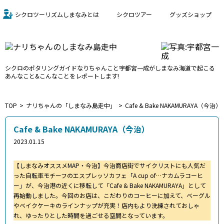
シクロツーリズムしまなみとは
シクロツアー
グッズショップ
シクロのポタリングガイド
なりちゃんこと宇都宮一成が
しまなみ海道で起こる
あんなこと&こんなことをレポートします!
TOP
ナリちゃんの「しまなみ島走中」
Cafe & Bake NAKAMURAYA（今治）
Cafe & Bake NAKAMURAYA（今治）
2023.01.15
【しまなみオススメMAP・今治】今治商店街でサイクリストにも人気だ
った自転車モチーフのエスプレッソカフェ「A cup of…ナカムラコーヒ
ー」が、今治港の近くに移転して「Cafe & Bake NAKAMURAYA」として
再始動しました。今回のお店は、こだわりのコーヒーに加えて、ベーグル
やベイクケーキのラインナップが充実！店内もより洗練されておしゃ
れ、ゆったりとした時間を過ごせる空間となっています。