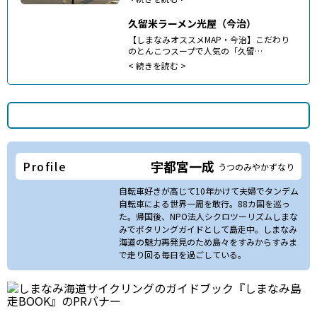
久留米ラーメン光屋（今治）
【しまなみオススメMAP・今治】こだわり
のとんこつスープで人気の「久留…
<
続きを読む >
宇都宮一成
Profile
うつのみやかずなり
自転車好きが高じて10年かけて夫婦でタンデム
自転車による世界一周を敢行。88カ国を巡っ
た。帰国後、NPO法人シクロツーリズムしまな
みでポタリングガイドとして島走中。しまなみ
海道の魅力再発見のため島々をすみからすみま
で走り回る毎日を過ごしている。