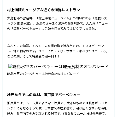
村上海賊ミュージアム近くの海鮮レストラン
大島北部の宮窪町、「村上海賊ミュージアム」の向いにある「魚食レス
トラン 能島水軍」。潮流のさかまく瀬戸の海を眺めて、大人気メニュー
の「海鮮バーベキュー」に舌鼓を打ってみてはどうでしょうか。
なんとこの海鮮、すべてこの宮窪の海で獲れたもの。１００パーセン
ト、地の物なのです。タコ・イカ・えび・サザエ・小ぶりだけど一匹丸
ごとの鯛、そして特産品の瀬戸貝！！
能島水軍のバーベキューは地元食材のオンパレード
地元ならではの食材、瀬戸貝でバーベキュー
瀬戸貝とは、ムール貝のような二枚貝で、大きいものでは長さが３０セ
ンチ！にもなるそうです。日本古来の在来種で、潮が速くきれいな海を
好み、瀬戸内でのみ採取される貝です。(ちなみにムール貝は外来種で、