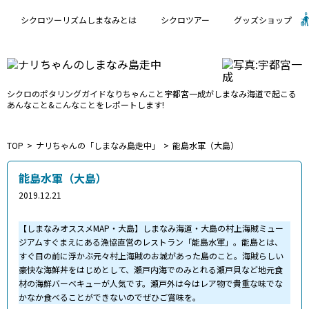
シクロツーリズムしまなみとは
シクロツアー
グッズショップ
シクロのポタリングガイド
なりちゃんこと宇都宮一成が
しまなみ海道で起こる
あんなこと&こんなことをレポートします!
TOP
ナリちゃんの「しまなみ島走中」
能島水軍（大島）
能島水軍（大島）
2019.12.21
【しまなみオススメMAP・大島】しまなみ海道・大島の村上海賊ミュー
ジアムすぐまえにある漁協直営のレストラン「能島水軍」。能島とは、
すぐ目の前に浮かぶ元々村上海賊のお城があった島のこと。海賊らしい
豪快な海鮮丼をはじめとして、瀬戸内海でのみとれる瀬戸貝など地元食
材の海鮮バーベキューが人気です。瀬戸外は今はレア物で貴重な味でな
かなか食べることができないのでぜひご賞味を。