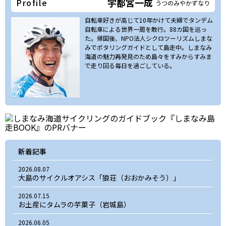
宇都宮一成
Profile
うつのみやかずなり
自転車好きが高じて10年かけて夫婦でタンデム
自転車による世界一周を敢行。88カ国を巡っ
た。帰国後、NPO法人シクロツーリズムしまな
みでポタリングガイドとして島走中。しまなみ
海道の魅力再発見のため島々をすみからすみま
で走り回る毎日を過ごしている。
新着記事
2026.08.07
大島のサイクルオアシス「狼荘（おおかみそう）」
2026.07.15
お土産にタムラの芋菓子（岩城島）
2026.06.05