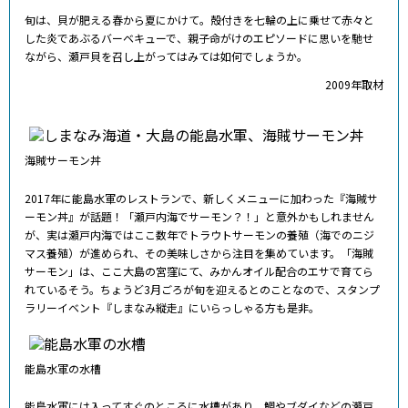
旬は、貝が肥える春から夏にかけて。殻付きを七輪の上に乗せて赤々と
した炎であぶるバーベキューで、親子命がけのエピソードに思いを馳せ
ながら、瀬戸貝を召し上がってはみては如何でしょうか。
2009年取材
海賊サーモン丼
2017年に能島水軍のレストランで、新しくメニューに加わった『海賊サ
ーモン丼』が話題！「瀬戸内海でサーモン？！」と意外かもしれません
が、実は瀬戸内海ではここ数年でトラウトサーモンの養殖（海でのニジ
マス養殖）が進められ、その美味しさから注目を集めています。「海賊
サーモン」は、ここ大島の宮窪にて、みかんオイル配合のエサで育てら
れているそう。ちょうど3月ごろが旬を迎えるとのことなので、スタンプ
ラリーイベント『しまなみ縦走』にいらっしゃる方も是非。
能島水軍の水槽
能島水軍には入ってすぐのところに水槽があり、鯛やブダイなどの瀬戸