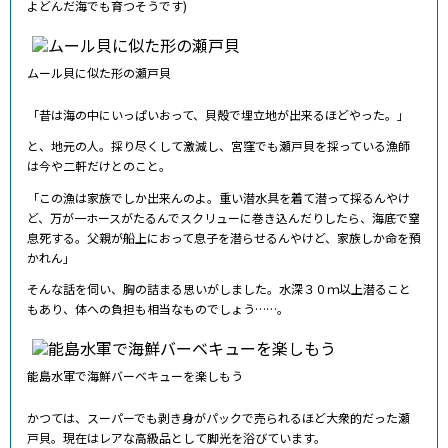
よどんだ海でも育つそうです)
ムール貝に似た形の瀬戸貝
「昔は海の中にいっぱいおって、貝殻で埋立地が出来るほどやった。」
と、地元の人。採り尽くして激減し、宮窪でも瀬戸貝を採っている漁師
は今や二軒だけとのこと。
「この漁は家族でしか出来んのよ。重い潜水具を着て潜って採るんやけ
ど、万が一ホースがたるんでスクリューに巻き込んだりしたら、海底で窒
息死する。父親が船上におって息子を潜らせるんやけど、家族しか命を預
かれん」
そんな話を伺い、胸の詰まる思いがしました。水深３０ｍ以上潜ること
もあり、体への負担も相当なものでしょう……。
能島水軍で海鮮バーベキューを楽しもう
かつては、スーパーでも剥き身がパックで売られるほど大衆的だった瀬
戸貝。現在はレアな高級品として脚光を浴びています。