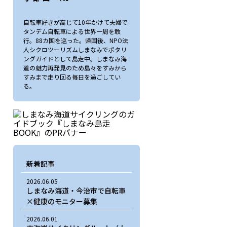
自転車好きが高じて10年かけて夫婦で
タンデム自転車による世界一周を敢
行。88カ国を巡った。帰国後、NPO法
人シクロツーリズムしまなみでポタリ
ングガイドとして島走中。しまなみ海
道の魅力再発見のため島々をすみから
すみまで走り回る毎日を過ごしてい
る。
新着記事
2026.06.05
しまなみ海道・今治市で自転車
×健康のモニター募集
2026.06.01