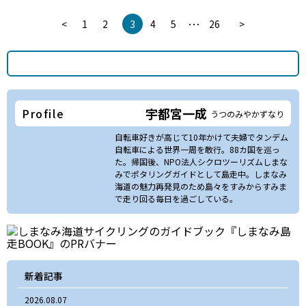
…
<
1
2
3
4
5
26
>
宇都宮一成
Profile
うつのみやかずなり
自転車好きが高じて10年かけて夫婦でタンデム
自転車による世界一周を敢行。88カ国を巡っ
た。帰国後、NPO法人シクロツーリズムしまな
みでポタリングガイドとして島走中。しまなみ
海道の魅力再発見のため島々をすみからすみま
で走り回る毎日を過ごしている。
新着記事
2026.08.07