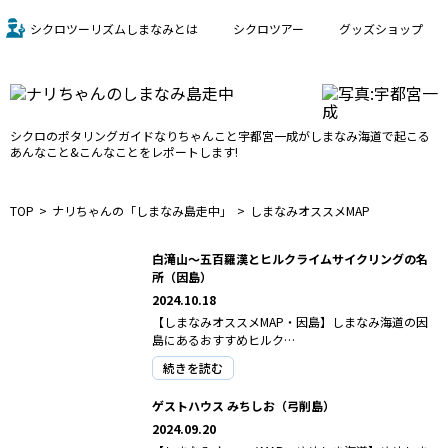
シクロツーリズムしまなみとは
シクロツアー
グッズショップ
シクロのポタリングガイド
なりちゃんこと宇都宮一成が
しまなみ海道で起こる
あんなこと&こんなことをレポートします!
TOP
ナリちゃんの「しまなみ島走中」
しまなみオススメMAP
白滝山～五百羅漢とヒルクライムサイクリングの名
所（因島）
2024.10.18
【しまなみオススメMAP・因島】しまなみ海道の因
島にあるおすすめヒルク…
続きを読む
ゲストハウス みちしお（弓削島）
2024.09.20