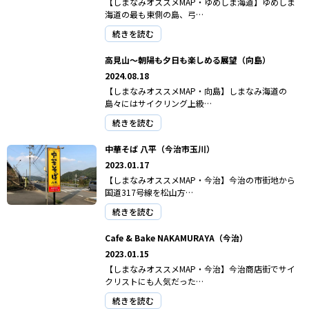
【しまなみオススメMAP・ゆめしま海道】ゆめしま
海道の最も東側の島、弓…
続きを読む
高見山～朝陽も夕日も楽しめる展望（向島）
2024.08.18
【しまなみオススメMAP・向島】しまなみ海道の
島々にはサイクリング上級…
続きを読む
中華そば 八平（今治市玉川）
2023.01.17
【しまなみオススメMAP・今治】今治の市街地から
国道317号線を松山方…
続きを読む
Cafe & Bake NAKAMURAYA（今治）
2023.01.15
【しまなみオススメMAP・今治】今治商店街でサイ
クリストにも人気だった…
続きを読む