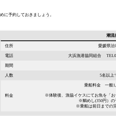
早めに予約しておきましょう。
潮流
住所
愛媛県治市
電話
大浜漁港協同組合 TEL0898
期間
人数
5名以上
乗船料金 一般1,5
※体験後、漁協イケスにてお魚を「お
料金
※鯛めし(350円
※乗船は前日までの