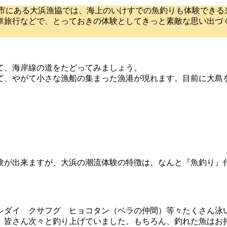
治市にある大浜漁協では、海上のいけすでの魚釣りも体験できる
車旅行などで、とっておきの体験としてきっと素敵な思い出づ
て、海岸線の道をたどってみましょう。
て、やがて小さな漁船の集まった漁港が現れます。目前に大島
験が出来ますが、大浜の潮流体験の特徴は、なんと『魚釣り』
シダイ クサフグ ヒョコタン（ベラの仲間）等々たくさん泳
皆さん次々と釣り上げていました。もちろん、釣れた魚はお持