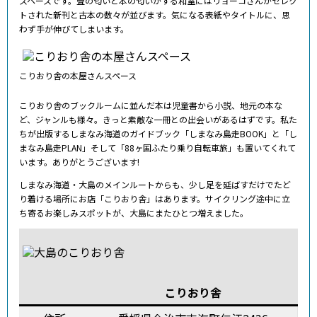
スペースです。畳の匂いと本の匂いがする和室にはリョーコさんがセレク
トされた新刊と古本の数々が並びます。気になる表紙やタイトルに、思
わず手が伸びてしまいます。
こりおり舎の本屋さんスペース
こりおり舎のブックルームに並んだ本は児童書から小説、地元の本な
ど、ジャンルも様々。きっと素敵な一冊との出会いがあるはずです。私た
ちが出版するしまなみ海道のガイドブック「しまなみ島走BOOK」と「し
まなみ島走PLAN」そして「88ヶ国ふたり乗り自転車旅」も置いてくれて
います。ありがとうございます!
しまなみ海道・大島のメインルートからも、少し足を延ばすだけでたど
り着ける場所にお店「こりおり舎」はあります。サイクリング途中に立
ち寄るお楽しみスポットが、大島にまたひとつ増えました。
こりおり舎