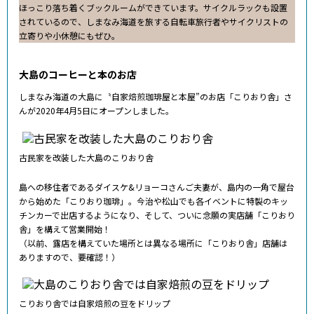
ほっこり落ち着くブックルームができています。サイクルラックも設置
されているので、しまなみ海道を旅する自転車旅行者やサイクリストの
立寄りや小休憩にもぜひ。
大島のコーヒーと本のお店
しまなみ海道の大島に〝自家焙煎珈琲屋と本屋”のお店「こりおり舎」さ
んが2020年4月5日にオープンしました。
古民家を改装した大島のこりおり舎
島への移住者であるダイスケ&リョーコさんご夫妻が、島内の一角で屋台
から始めた「こりおり珈琲」。今治や松山でも各イベントに特製のキッ
チンカーで出店するようになり、そして、ついに念願の実店舗「こりおり
舎」を構えて営業開始！
（以前、露店を構えていた場所とは異なる場所に「こりおり舎」店舗は
ありますので、要確認！）
こりおり舎では自家焙煎の豆をドリップ