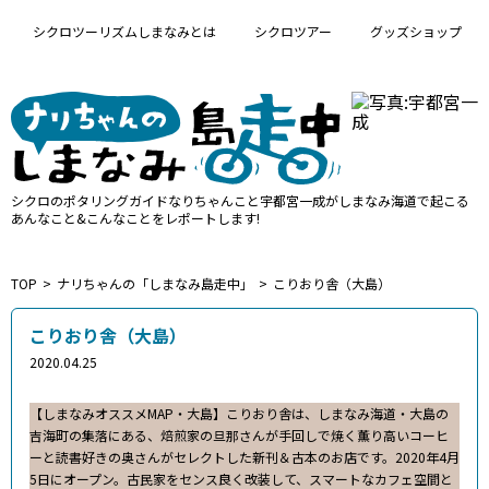
シクロツーリズムしまなみとは
シクロツアー
グッズショップ
シクロのポタリングガイド
なりちゃんこと宇都宮一成が
しまなみ海道で起こる
あんなこと&こんなことをレポートします!
TOP
ナリちゃんの「しまなみ島走中」
こりおり舎（大島）
こりおり舎（大島）
2020.04.25
【しまなみオススメMAP・大島】こりおり舎は、しまなみ海道・大島の
吉海町の集落にある、焙煎家の旦那さんが手回しで焼く薫り高いコーヒ
ーと読書好きの奥さんがセレクトした新刊＆古本のお店です。2020年4月
5日にオープン。古民家をセンス良く改装して、スマートなカフェ空間と