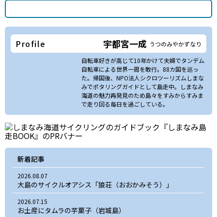
宇都宮一成
Profile
うつのみやかずなり
自転車好きが高じて10年かけて夫婦でタンデム
自転車による世界一周を敢行。88カ国を巡っ
た。帰国後、NPO法人シクロツーリズムしまな
みでポタリングガイドとして島走中。しまなみ
海道の魅力再発見のため島々をすみからすみま
で走り回る毎日を過ごしている。
新着記事
2026.08.07
大島のサイクルオアシス「狼荘（おおかみそう）」
2026.07.15
お土産にタムラの芋菓子（岩城島）