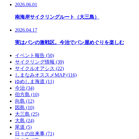
2026.06.01
南海岸サイクリングルート（大三島）
2026.04.17
実はパンの激戦区。今治でパン屋めぐりを楽しむ
イベント報告 (50)
サイクリング情報 (39)
サイクルオアシス (22)
しまなみオススメMAP (116)
ゆめしま海道 (11)
今治 (34)
伯方島 (10)
向島 (12)
因島 (10)
大三島 (25)
大島 (24)
尾道 (5)
日々の出来事 (71)