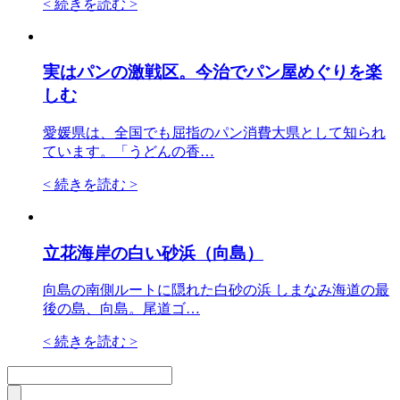
<
続きを読む >
実はパンの激戦区。今治でパン屋めぐりを楽
しむ
愛媛県は、全国でも屈指のパン消費大県として知られ
ています。「うどんの香…
<
続きを読む >
立花海岸の白い砂浜（向島）
向島の南側ルートに隠れた白砂の浜 しまなみ海道の最
後の島、向島。尾道ゴ…
<
続きを読む >