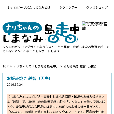
シクロツーリズムしまなみとは
シクロツアー
グッズショップ
シクロのポタリングガイド
なりちゃんこと宇都宮一成が
しまなみ海道で起こる
あんなこと&こんなことをレポートします!
TOP
ナリちゃんの「しまなみ島走中」
お好み焼き 越智（因島）
お好み焼き 越智（因島）
2016.12.24
【しまなみオススメMAP・因島】しまなみ海道・因島のお好み焼き屋さ
ん「越智」で、30年ものの鉄板で焼く名物「いんおこ」を熱々でほおば
ろう。造船業が盛んな因島には島内に50軒ものお好み焼き屋があり、
「いんおこ」の愛称で親しまれているソウルフードです。因島の土生商