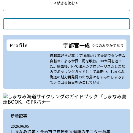
<
続きを読む >
宇都宮一成
Profile
うつのみやかずなり
自転車好きが高じて10年かけて夫婦でタンデム
自転車による世界一周を敢行。88カ国を巡っ
た。帰国後、NPO法人シクロツーリズムしまな
みでポタリングガイドとして島走中。しまなみ
海道の魅力再発見のため島々をすみからすみま
で走り回る毎日を過ごしている。
新着記事
2026.06.05
しまなみ海道・今治市で自転車×健康のモニター募集