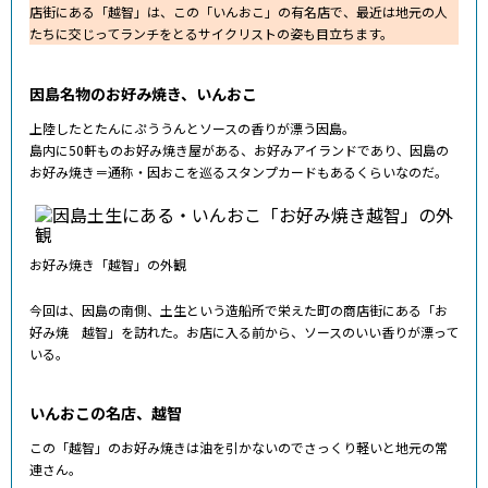
店街にある「越智」は、この「いんおこ」の有名店で、最近は地元の人
たちに交じってランチをとるサイクリストの姿も目立ちます。
因島名物のお好み焼き、いんおこ
上陸したとたんにぷううんとソースの香りが漂う因島。
島内に50軒ものお好み焼き屋がある、お好みアイランドであり、因島の
お好み焼き＝通称・因おこを巡るスタンプカードもあるくらいなのだ。
お好み焼き「越智」の外観
今回は、因島の南側、土生という造船所で栄えた町の商店街にある「お
好み焼 越智」を訪れた。お店に入る前から、ソースのいい香りが漂って
いる。
いんおこの名店、越智
この「越智」のお好み焼きは油を引かないのでさっくり軽いと地元の常
連さん。