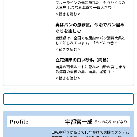
ブルーラインの先に隠れた、もうひとつの
大三島 しまなみ海道で一番大きな…
<
続きを読む >
実はパンの激戦区。今治でパン屋め
ぐりを楽しむ
愛媛県は、全国でも屈指のパン消費大県と
して知られています。「うどんの香…
<
続きを読む >
立花海岸の白い砂浜（向島）
向島の南側ルートに隠れた白砂の浜 しまな
み海道の最後の島、向島。尾道ゴ…
<
続きを読む >
宇都宮一成
Profile
うつのみやかずなり
自転車好きが高じて10年かけて夫婦でタンデム