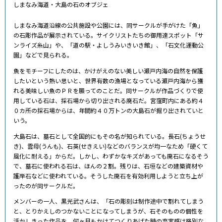
しまなみ海道・大島の石のオブジェ
しまなみ海道沿線の公共施設や公園には、同サークルが手がけた「魚」
の石彫作品が展示されている。サイクリストたちの御用達スポット「サ
ンライズ糸山」や、「道の駅・よしうみいきいき館」、「石文化運動公
園」などで見られる。
魚をモチーフにしたのは、かけがえのない美しい瀬戸内海の自然を保護
したいという熱い思いと、世界有数の漁場となっている瀬戸内海から獲
れる美味しい魚のＰＲを願ってのことだ。同サークルが作品づくりで使
用している石は、採石場から切り出される廃石だ。宮窪町内にある約４
０カ所の採石場からは、年間約４０万トンの大島石が掘り出されていと
いう。
大島石は、墓石として全国的にもその名が知られている。長石(ちょうせ
き)、雲母(うんも)、石英(せきえい)などのバランスが均一なため「硬くて
風化に耐える」からだ。しかし、わずかなキズがあっても廃石になるそう
で、墓石に使われる石は、ほんの２割。残りは、石垣などの建築資材や
護岸石などに使われている。そうした廃石を有効利用しようと立ち上が
ったのが同サークルだ。
メンバーの一人、黒光武さんは、「石の彫刻は制作途中で割れてしまう
と、とりかえしのつかないことになってしまうが、石そのものの個性を
活かしきった作品を、何ヶ月もかけてつくりあげた時の充実感は格別な