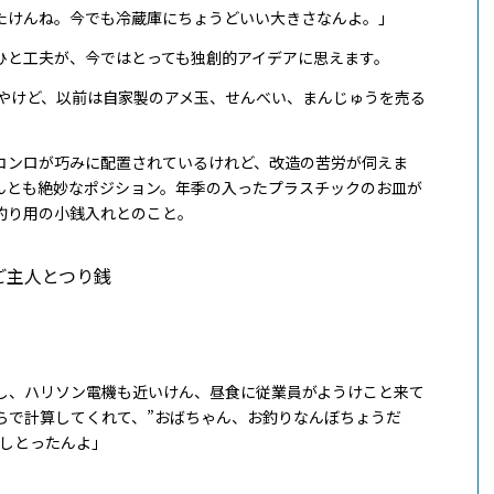
たけんね。今でも冷蔵庫にちょうどいい大きさなんよ。」
ひと工夫が、今ではとっても独創的アイデアに思えます。
んやけど、以前は自家製のアメ玉、せんべい、まんじゅうを売る
コンロが巧みに配置されているけれど、改造の苦労が伺えま
んとも絶妙なポジション。年季の入ったプラスチックのお皿が
釣り用の小銭入れとのこと。
し、ハリソン電機も近いけん、昼食に従業員がようけこと来て
らで計算してくれて、”おばちゃん、お釣りなんぼちょうだ
にしとったんよ」