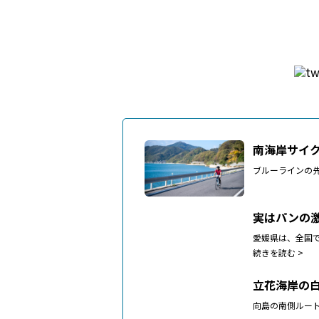
南海岸サイ
ブルーラインの
実はパンの
愛媛県は、全国
続きを読む >
立花海岸の
向島の南側ルー