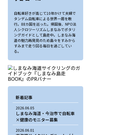
自転車好きが高じて10年かけて夫婦で
タンデム自転車による世界一周を敢
行。88カ国を巡った。帰国後、NPO法
人シクロツーリズムしまなみでポタリ
ングガイドとして島走中。しまなみ海
道の魅力再発見のため島々をすみから
すみまで走り回る毎日を過ごしてい
る。
新着記事
2026.06.05
しまなみ海道・今治市で自転車
×健康のモニター募集
2026.06.01