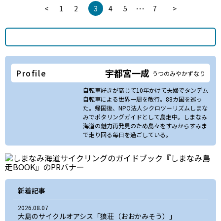
…
<
1
2
3
4
5
7
>
宇都宮一成
Profile
うつのみやかずなり
自転車好きが高じて10年かけて夫婦でタンデム
自転車による世界一周を敢行。88カ国を巡っ
た。帰国後、NPO法人シクロツーリズムしまな
みでポタリングガイドとして島走中。しまなみ
海道の魅力再発見のため島々をすみからすみま
で走り回る毎日を過ごしている。
新着記事
2026.08.07
大島のサイクルオアシス「狼荘（おおかみそう）」