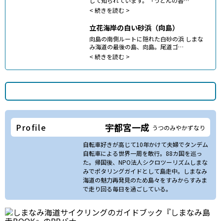
して知られています。「うどんの香…
<
続きを読む >
立花海岸の白い砂浜（向島）
向島の南側ルートに隠れた白砂の浜 しまな
み海道の最後の島、向島。尾道ゴ…
<
続きを読む >
宇都宮一成
Profile
うつのみやかずなり
自転車好きが高じて10年かけて夫婦でタンデム
自転車による世界一周を敢行。88カ国を巡っ
た。帰国後、NPO法人シクロツーリズムしまな
みでポタリングガイドとして島走中。しまなみ
海道の魅力再発見のため島々をすみからすみま
で走り回る毎日を過ごしている。