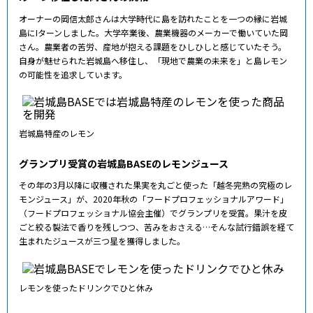
オーナーの岡信太郎さんは大学時代に島を訪れたことを一つの縁に岩城
島にIターンしました。大学卒業後、農業機器のメーカーで働いていた岡
さん。農業者の苦労、産地が抱える課題をひしひしと感じていたそう。
自身が魅せられた岩城島へ移住し、「現地で農業の未来を」と島レモン
の可能性を追求しています。
岩城島特産のレモン
グランプリ受賞の岩城島BASEのレモンジュース
その年の3月以降に収穫された果実を丸ごと使った「越冬完熟の究極のレ
モンジュース」が、2020年秋の「フードプロフェッショナルアワード」
（フードプロフェッショナル協会主催）でグランプリを受賞。果汁を皮
ごと絞る製法で香りを残しつつ、苦みをおさえる…そんな試行錯誤を経て
生まれたジュースが三つ星を獲得しました。
レモンを使ったドリンクでひと休み