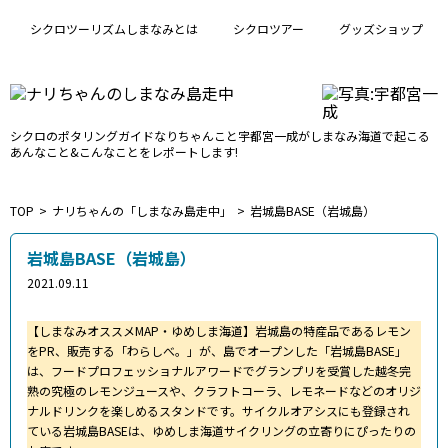
シクロツーリズムしまなみとは
シクロツアー
グッズショップ
シクロのポタリングガイド
なりちゃんこと宇都宮一成が
しまなみ海道で起こる
あんなこと&こんなことをレポートします!
TOP
ナリちゃんの「しまなみ島走中」
岩城島BASE（岩城島）
岩城島BASE（岩城島）
2021.09.11
【しまなみオススメMAP・ゆめしま海道】岩城島の特産品であるレモン
をPR、販売する「わらしべ。」が、島でオープンした「岩城島BASE」
は、フードプロフェッショナルアワードでグランプリを受賞した越冬完
熟の究極のレモンジュースや、クラフトコーラ、レモネードなどのオリジ
ナルドリンクを楽しめるスタンドです。サイクルオアシスにも登録され
ている岩城島BASEは、ゆめしま海道サイクリングの立寄りにぴったりの