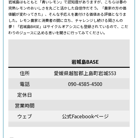
岩城島はもともと「青いレモン」で認知度がありますが、こちらは春の
完熟レモンのおいしさを丸ごと活かした自信作だそう。「農家の方の価
値観が変わってきた」、そんな手応えを裏付ける価値ある評価となりま
した。レモン農家と消費者の間に立ち、チャレンジし続ける岡さんの
夢！「岩城島BASE」はサイクルオアシスにも登録されているので、こだ
わりのジュースに込める思いを聞きに行ってみてください。
岩城島BASE
住所
愛媛県越智郡上島町岩城553
電話
090-4585-4500
定休日
営業時間
ウェブ
公式Facebookページ