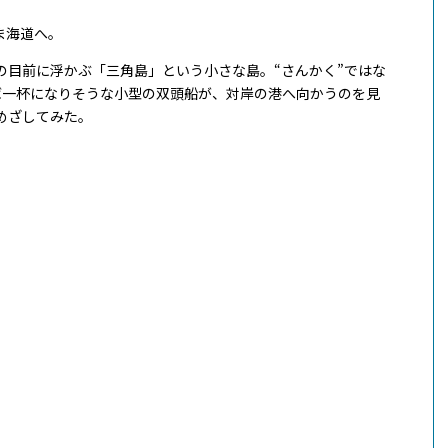
ま海道へ。
の目前に浮かぶ「三角島」という小さな島。“さんかく”ではな
めば一杯になりそうな小型の双頭船が、対岸の港へ向かうのを見
めざしてみた。