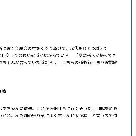
所に響く金属音の中をくぐりぬけて、起伏をひとつ越えて
砂利交じりの長い砂浜が広がっている。 「夏に孫らが帰ってき
あちゃんが言っていた浜だろう。 こちらの道も行止まり確認終
ねる
ばあちゃんに遭遇。これから畑仕事に行くそうだ。自販機のあ
うがね。私も畑の帰り道によく買うんじゃがね」と言うので付