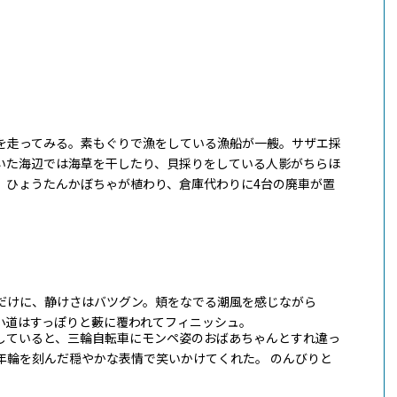
を走ってみる。素もぐりで漁をしている漁船が一艘。サザエ採
いた海辺では海草を干したり、貝採りをしている人影がちらほ
、ひょうたんかぼちゃが植わり、倉庫代わりに4台の廃車が置
だけに、静けさはバツグン。頬をなでる潮風を感じながら
の小道はすっぽりと藪に覆われてフィニッシュ。
していると、三輪自転車にモンペ姿のおばあちゃんとすれ違っ
年輪を刻んだ穏やかな表情で笑いかけてくれた。 のんびりと