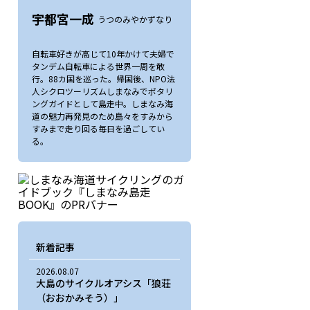
宇都宮一成
うつのみやかずなり
自転車好きが高じて10年かけて夫婦で
タンデム自転車による世界一周を敢
行。88カ国を巡った。帰国後、NPO法
人シクロツーリズムしまなみでポタリ
ングガイドとして島走中。しまなみ海
道の魅力再発見のため島々をすみから
すみまで走り回る毎日を過ごしてい
る。
新着記事
2026.08.07
大島のサイクルオアシス「狼荘
（おおかみそう）」