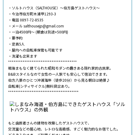
・ソルトハウス（SALTHOUSE）〜伯方島ゲストハウス〜
・今治市伯方町木浦甲1293-3
・電話️ 0897-72-8535
・メール salthousejp@gmail.com
・一泊4500円～ (朝食は別途+500円)
・要予約
・定員5人
・屋内への自転車保管も可能です
・洗濯も出来ます
**************************************
戦後まもなく建てられた昭和モダンの趣きある隠れ家的古民家。
B&Bスタイルなので女性の一人旅でも安心して宿泊できます。
伯方八景のひとつ沖浦海岸（徒歩20分）から見る朝日は絶景♪
自転車(シティサイクル)無料貸出あり。
***************************************
もと歯医者さんの建物を改築したゲストハウスで、
交流室などの居心地、レトロな高級感、すごく魅力的なお宿でした。
どうぞみなさま、ご利用くださいませ。