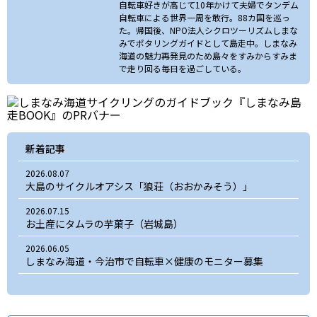
自転車好きが高じて10年かけて夫婦でタンデム
自転車による世界一周を敢行。88カ国を巡っ
た。帰国後、NPO法人シクロツーリズムしまな
みでポタリングガイドとして島走中。しまなみ
海道の魅力再発見のため島々をすみからすみま
で走り回る毎日を過ごしている。
新着記事
2026.08.07
大島のサイクルオアシス「狼荘（おおかみそう）」
2026.07.15
お土産にタムラの芋菓子（岩城島）
2026.06.05
しまなみ海道・今治市で自転車×健康のモニター募集